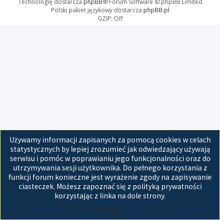
Technologię dostarcza
phpBB
® Forum Software © phpBB Limited
Polski pakiet językowy dostarcza
phpBB.pl
GZIP: Off
Używamy informacji zapisanych za pomocą cookies w celach
statystycznych by lepiej zrozumieć jak odwiedzający używają
serwisu i pomóc w poprawianiu jego funkcjonalności oraz do
utrzymywania sesji użytkownika. Do pełnego korzystania z
funkcji forum konieczne jest wyrażenie zgody na zapisywanie
ciasteczek. Możesz zapoznać się z polityką prywatności
korzystając z linka na dole strony.
Akceptuję