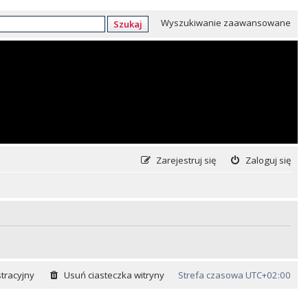
Wyszukiwanie zaawansowane
Szukaj
Zarejestruj się
Zaloguj się
tracyjny
Usuń ciasteczka witryny
Strefa czasowa
UTC+02:00