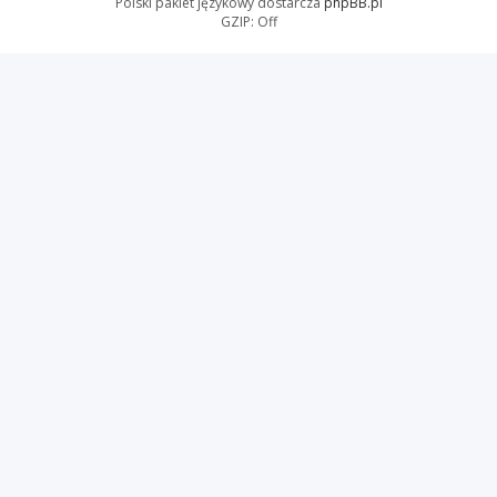
Polski pakiet językowy dostarcza
phpBB.pl
GZIP: Off