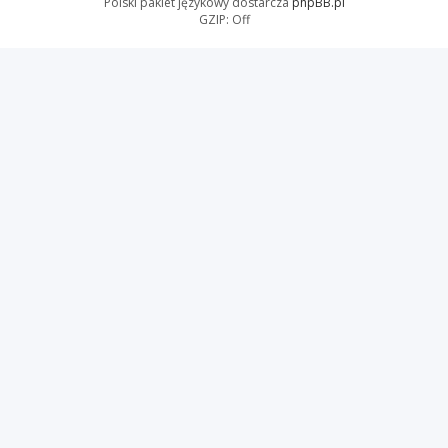
Polski pakiet językowy dostarcza
phpBB.pl
GZIP: Off