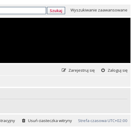
Wyszukiwanie zaawansowane
Szukaj
Zarejestruj się
Zaloguj się
tracyjny
Usuń ciasteczka witryny
Strefa czasowa
UTC+02:00