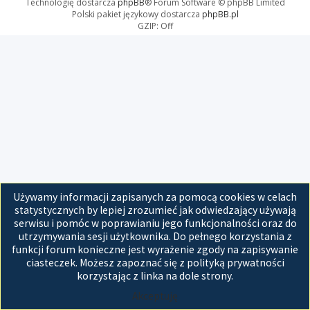
Technologię dostarcza
phpBB
® Forum Software © phpBB Limited
Polski pakiet językowy dostarcza
phpBB.pl
GZIP: Off
Używamy informacji zapisanych za pomocą cookies w celach
statystycznych by lepiej zrozumieć jak odwiedzający używają
serwisu i pomóc w poprawianiu jego funkcjonalności oraz do
utrzymywania sesji użytkownika. Do pełnego korzystania z
funkcji forum konieczne jest wyrażenie zgody na zapisywanie
ciasteczek. Możesz zapoznać się z polityką prywatności
korzystając z linka na dole strony.
Akceptuję