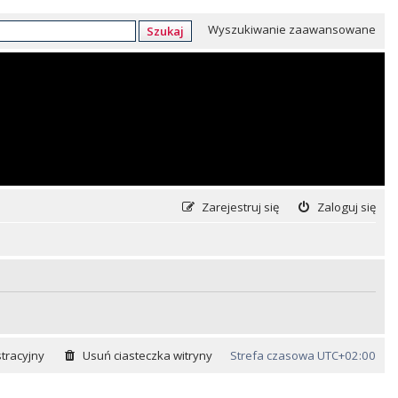
Wyszukiwanie zaawansowane
Szukaj
Zarejestruj się
Zaloguj się
tracyjny
Usuń ciasteczka witryny
Strefa czasowa
UTC+02:00