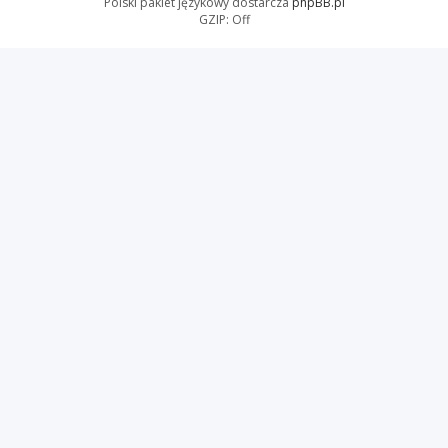
Polski pakiet językowy dostarcza
phpBB.pl
GZIP: Off