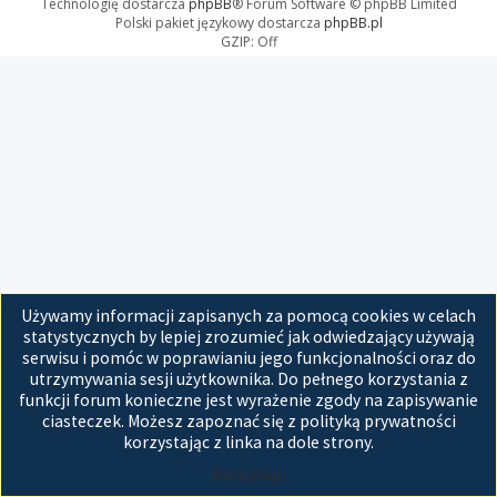
Technologię dostarcza
phpBB
® Forum Software © phpBB Limited
Polski pakiet językowy dostarcza
phpBB.pl
GZIP: Off
Używamy informacji zapisanych za pomocą cookies w celach
statystycznych by lepiej zrozumieć jak odwiedzający używają
serwisu i pomóc w poprawianiu jego funkcjonalności oraz do
utrzymywania sesji użytkownika. Do pełnego korzystania z
funkcji forum konieczne jest wyrażenie zgody na zapisywanie
ciasteczek. Możesz zapoznać się z polityką prywatności
korzystając z linka na dole strony.
Akceptuję