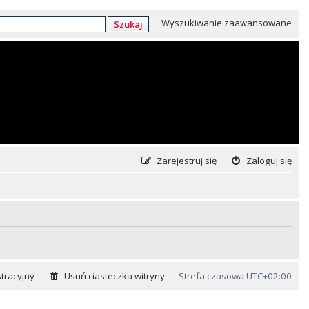
Wyszukiwanie zaawansowane
Szukaj
Zarejestruj się
Zaloguj się
tracyjny
Usuń ciasteczka witryny
Strefa czasowa
UTC+02:00