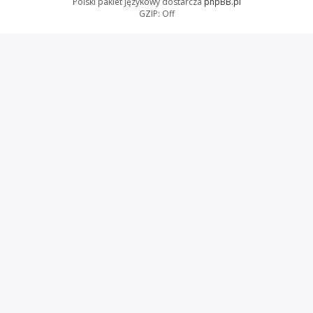
Polski pakiet językowy dostarcza
phpBB.pl
GZIP: Off