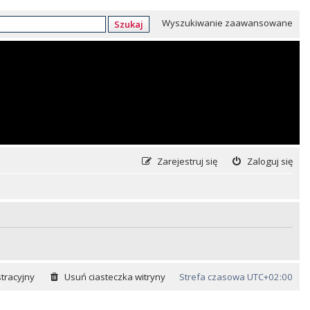
Wyszukiwanie zaawansowane
Szukaj
Zarejestruj się
Zaloguj się
tracyjny
Usuń ciasteczka witryny
Strefa czasowa
UTC+02:00