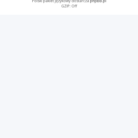
Polski pakiet językowy dostarcza
phpBB.pl
GZIP: Off