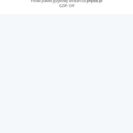
Polski pakiet językowy dostarcza
phpBB.pl
GZIP: Off