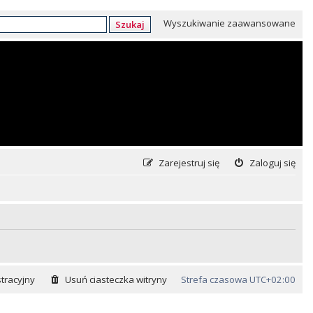
Wyszukiwanie zaawansowane
Szukaj
Zarejestruj się
Zaloguj się
tracyjny
Usuń ciasteczka witryny
Strefa czasowa
UTC+02:00