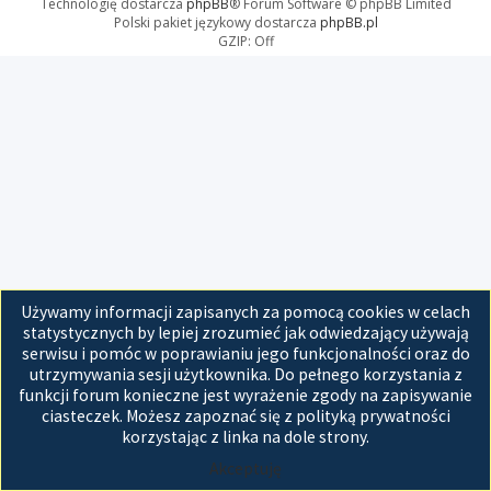
Technologię dostarcza
phpBB
® Forum Software © phpBB Limited
Polski pakiet językowy dostarcza
phpBB.pl
GZIP: Off
Używamy informacji zapisanych za pomocą cookies w celach
statystycznych by lepiej zrozumieć jak odwiedzający używają
serwisu i pomóc w poprawianiu jego funkcjonalności oraz do
utrzymywania sesji użytkownika. Do pełnego korzystania z
funkcji forum konieczne jest wyrażenie zgody na zapisywanie
ciasteczek. Możesz zapoznać się z polityką prywatności
korzystając z linka na dole strony.
Akceptuję