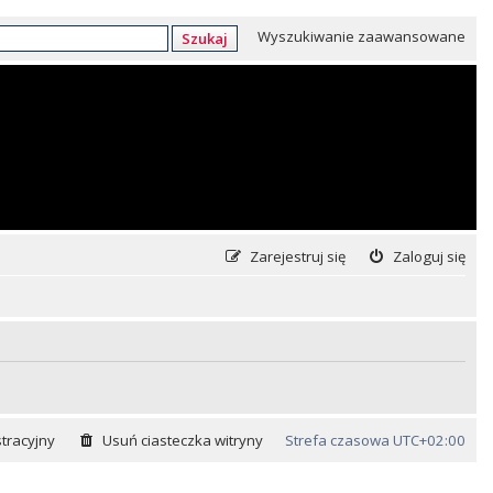
Wyszukiwanie zaawansowane
Szukaj
Zarejestruj się
Zaloguj się
tracyjny
Usuń ciasteczka witryny
Strefa czasowa
UTC+02:00