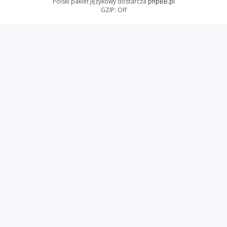
Polski pakiet językowy dostarcza
phpBB.pl
GZIP: Off