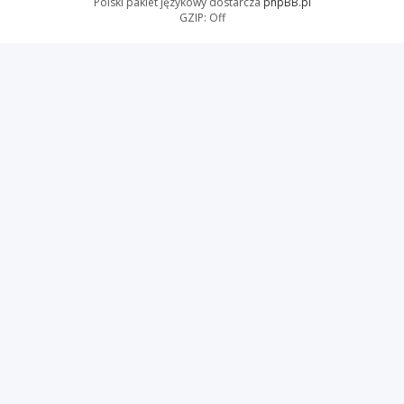
Polski pakiet językowy dostarcza
phpBB.pl
GZIP: Off