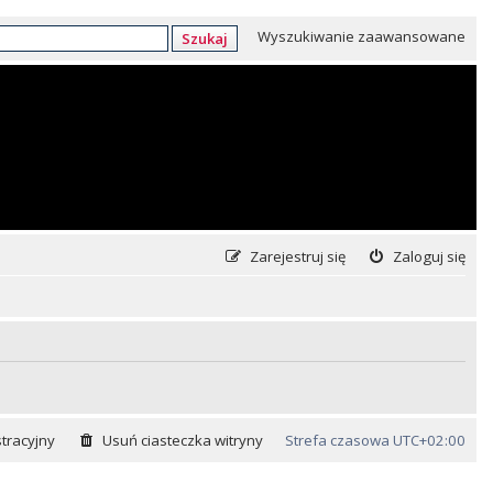
Wyszukiwanie zaawansowane
Szukaj
Zarejestruj się
Zaloguj się
tracyjny
Usuń ciasteczka witryny
Strefa czasowa
UTC+02:00