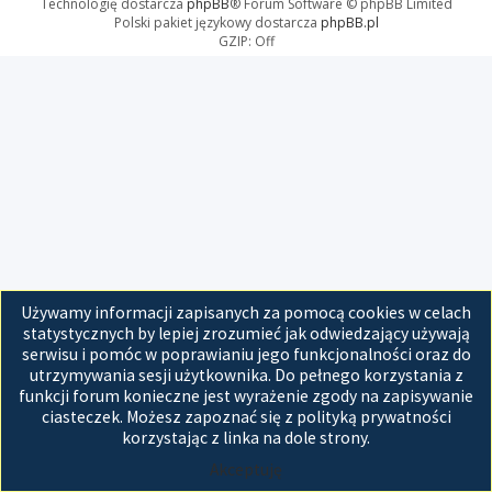
Technologię dostarcza
phpBB
® Forum Software © phpBB Limited
Polski pakiet językowy dostarcza
phpBB.pl
GZIP: Off
Używamy informacji zapisanych za pomocą cookies w celach
statystycznych by lepiej zrozumieć jak odwiedzający używają
serwisu i pomóc w poprawianiu jego funkcjonalności oraz do
utrzymywania sesji użytkownika. Do pełnego korzystania z
funkcji forum konieczne jest wyrażenie zgody na zapisywanie
ciasteczek. Możesz zapoznać się z polityką prywatności
korzystając z linka na dole strony.
Akceptuję