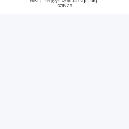
Polski pakiet językowy dostarcza
phpBB.pl
GZIP: Off