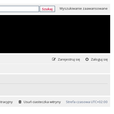
Wyszukiwanie zaawansowane
Szukaj
Zarejestruj się
Zaloguj się
tracyjny
Usuń ciasteczka witryny
Strefa czasowa
UTC+02:00