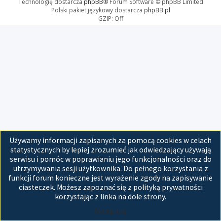
Technologię dostarcza
phpBB
® Forum Software © phpBB Limited
Polski pakiet językowy dostarcza
phpBB.pl
GZIP: Off
Używamy informacji zapisanych za pomocą cookies w celach
statystycznych by lepiej zrozumieć jak odwiedzający używają
serwisu i pomóc w poprawianiu jego funkcjonalności oraz do
utrzymywania sesji użytkownika. Do pełnego korzystania z
funkcji forum konieczne jest wyrażenie zgody na zapisywanie
ciasteczek. Możesz zapoznać się z polityką prywatności
korzystając z linka na dole strony.
Akceptuję