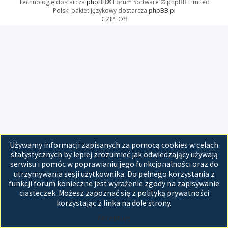
Technologię dostarcza
phpBB
® Forum Software © phpBB Limited
Polski pakiet językowy dostarcza
phpBB.pl
GZIP: Off
Używamy informacji zapisanych za pomocą cookies w celach
statystycznych by lepiej zrozumieć jak odwiedzający używają
serwisu i pomóc w poprawianiu jego funkcjonalności oraz do
utrzymywania sesji użytkownika. Do pełnego korzystania z
funkcji forum konieczne jest wyrażenie zgody na zapisywanie
ciasteczek. Możesz zapoznać się z polityką prywatności
korzystając z linka na dole strony.
Akceptuję