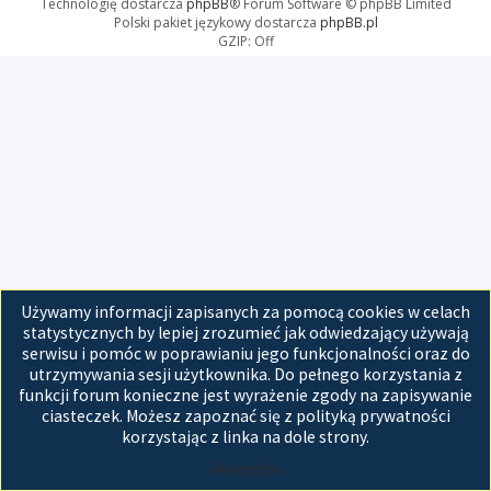
Technologię dostarcza
phpBB
® Forum Software © phpBB Limited
Polski pakiet językowy dostarcza
phpBB.pl
GZIP: Off
Używamy informacji zapisanych za pomocą cookies w celach
statystycznych by lepiej zrozumieć jak odwiedzający używają
serwisu i pomóc w poprawianiu jego funkcjonalności oraz do
utrzymywania sesji użytkownika. Do pełnego korzystania z
funkcji forum konieczne jest wyrażenie zgody na zapisywanie
ciasteczek. Możesz zapoznać się z polityką prywatności
korzystając z linka na dole strony.
Akceptuję