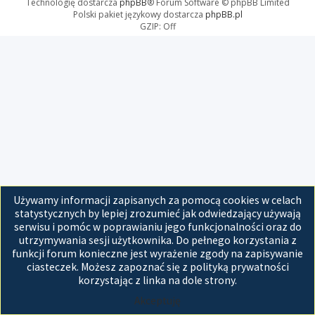
Technologię dostarcza
phpBB
® Forum Software © phpBB Limited
Polski pakiet językowy dostarcza
phpBB.pl
GZIP: Off
Używamy informacji zapisanych za pomocą cookies w celach
statystycznych by lepiej zrozumieć jak odwiedzający używają
serwisu i pomóc w poprawianiu jego funkcjonalności oraz do
utrzymywania sesji użytkownika. Do pełnego korzystania z
funkcji forum konieczne jest wyrażenie zgody na zapisywanie
ciasteczek. Możesz zapoznać się z polityką prywatności
korzystając z linka na dole strony.
Akceptuję