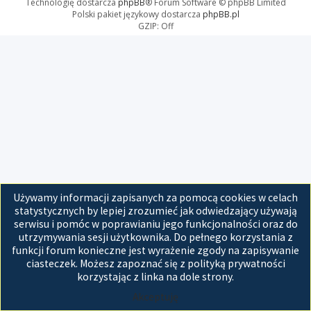
Technologię dostarcza
phpBB
® Forum Software © phpBB Limited
Polski pakiet językowy dostarcza
phpBB.pl
GZIP: Off
Używamy informacji zapisanych za pomocą cookies w celach
statystycznych by lepiej zrozumieć jak odwiedzający używają
serwisu i pomóc w poprawianiu jego funkcjonalności oraz do
utrzymywania sesji użytkownika. Do pełnego korzystania z
funkcji forum konieczne jest wyrażenie zgody na zapisywanie
ciasteczek. Możesz zapoznać się z polityką prywatności
korzystając z linka na dole strony.
Akceptuję