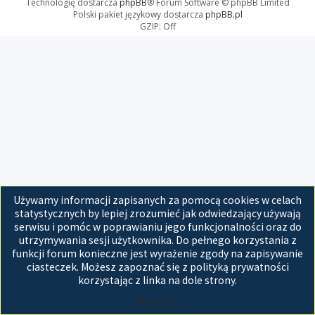
Technologię dostarcza
phpBB
® Forum Software © phpBB Limited
Polski pakiet językowy dostarcza
phpBB.pl
GZIP: Off
Używamy informacji zapisanych za pomocą cookies w celach
statystycznych by lepiej zrozumieć jak odwiedzający używają
serwisu i pomóc w poprawianiu jego funkcjonalności oraz do
utrzymywania sesji użytkownika. Do pełnego korzystania z
funkcji forum konieczne jest wyrażenie zgody na zapisywanie
ciasteczek. Możesz zapoznać się z polityką prywatności
korzystając z linka na dole strony.
Akceptuję