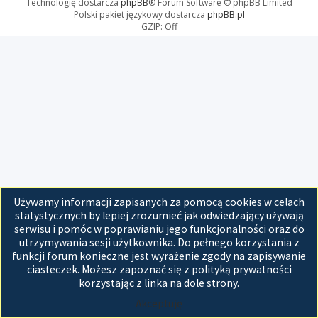
Technologię dostarcza
phpBB
® Forum Software © phpBB Limited
Polski pakiet językowy dostarcza
phpBB.pl
GZIP: Off
Używamy informacji zapisanych za pomocą cookies w celach
statystycznych by lepiej zrozumieć jak odwiedzający używają
serwisu i pomóc w poprawianiu jego funkcjonalności oraz do
utrzymywania sesji użytkownika. Do pełnego korzystania z
funkcji forum konieczne jest wyrażenie zgody na zapisywanie
ciasteczek. Możesz zapoznać się z polityką prywatności
korzystając z linka na dole strony.
Akceptuję