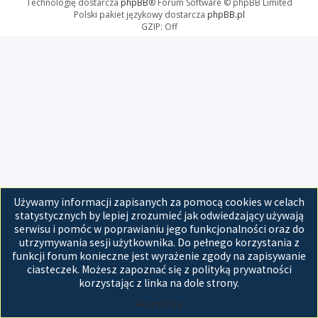
Technologię dostarcza
phpBB
® Forum Software © phpBB Limited
Polski pakiet językowy dostarcza
phpBB.pl
GZIP: Off
Używamy informacji zapisanych za pomocą cookies w celach
statystycznych by lepiej zrozumieć jak odwiedzający używają
serwisu i pomóc w poprawianiu jego funkcjonalności oraz do
utrzymywania sesji użytkownika. Do pełnego korzystania z
funkcji forum konieczne jest wyrażenie zgody na zapisywanie
ciasteczek. Możesz zapoznać się z polityką prywatności
korzystając z linka na dole strony.
Akceptuję