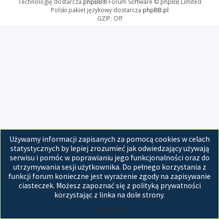
Technologię dostarcza
phpBB
® Forum Software © phpBB Limited
Polski pakiet językowy dostarcza
phpBB.pl
GZIP: Off
Używamy informacji zapisanych za pomocą cookies w celach
statystycznych by lepiej zrozumieć jak odwiedzający używają
serwisu i pomóc w poprawianiu jego funkcjonalności oraz do
utrzymywania sesji użytkownika. Do pełnego korzystania z
funkcji forum konieczne jest wyrażenie zgody na zapisywanie
ciasteczek. Możesz zapoznać się z polityką prywatności
korzystając z linka na dole strony.
Akceptuję