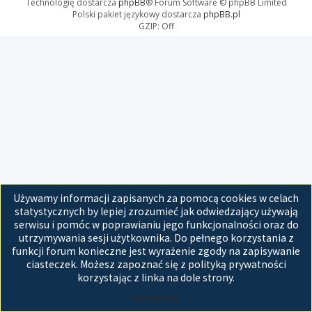
Technologię dostarcza
phpBB
® Forum Software © phpBB Limited
Polski pakiet językowy dostarcza
phpBB.pl
GZIP: Off
Używamy informacji zapisanych za pomocą cookies w celach
statystycznych by lepiej zrozumieć jak odwiedzający używają
serwisu i pomóc w poprawianiu jego funkcjonalności oraz do
utrzymywania sesji użytkownika. Do pełnego korzystania z
funkcji forum konieczne jest wyrażenie zgody na zapisywanie
ciasteczek. Możesz zapoznać się z polityką prywatności
korzystając z linka na dole strony.
Akceptuję