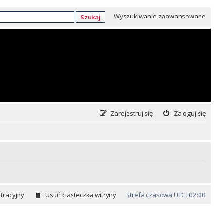
Wyszukiwanie zaawansowane
Szukaj
Zarejestruj się
Zaloguj się
tracyjny
Usuń ciasteczka witryny
Strefa czasowa
UTC+02:00