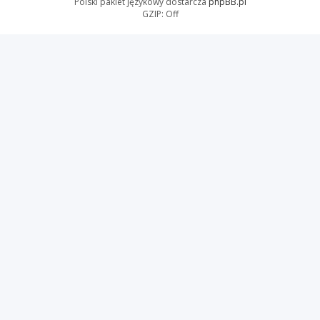
Polski pakiet językowy dostarcza
phpBB.pl
GZIP: Off