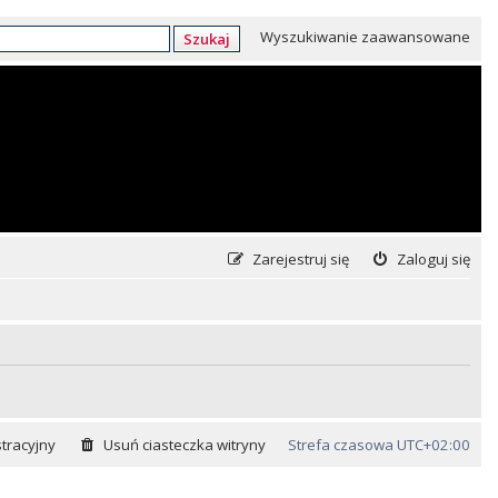
Wyszukiwanie zaawansowane
Szukaj
Zarejestruj się
Zaloguj się
tracyjny
Usuń ciasteczka witryny
Strefa czasowa
UTC+02:00