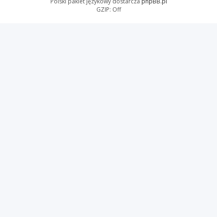
Polski pakiet językowy dostarcza
phpBB.pl
GZIP: Off