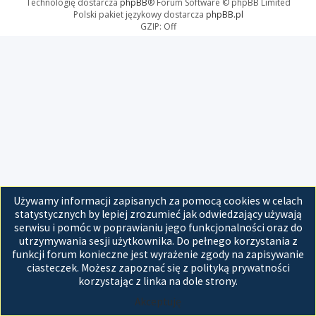
Technologię dostarcza
phpBB
® Forum Software © phpBB Limited
Polski pakiet językowy dostarcza
phpBB.pl
GZIP: Off
Używamy informacji zapisanych za pomocą cookies w celach
statystycznych by lepiej zrozumieć jak odwiedzający używają
serwisu i pomóc w poprawianiu jego funkcjonalności oraz do
utrzymywania sesji użytkownika. Do pełnego korzystania z
funkcji forum konieczne jest wyrażenie zgody na zapisywanie
ciasteczek. Możesz zapoznać się z polityką prywatności
korzystając z linka na dole strony.
Akceptuję