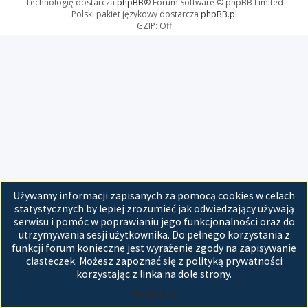
Technologię dostarcza
phpBB
® Forum Software © phpBB Limited
Polski pakiet językowy dostarcza
phpBB.pl
GZIP: Off
Używamy informacji zapisanych za pomocą cookies w celach
statystycznych by lepiej zrozumieć jak odwiedzający używają
serwisu i pomóc w poprawianiu jego funkcjonalności oraz do
utrzymywania sesji użytkownika. Do pełnego korzystania z
funkcji forum konieczne jest wyrażenie zgody na zapisywanie
ciasteczek. Możesz zapoznać się z polityką prywatności
korzystając z linka na dole strony.
Akceptuję