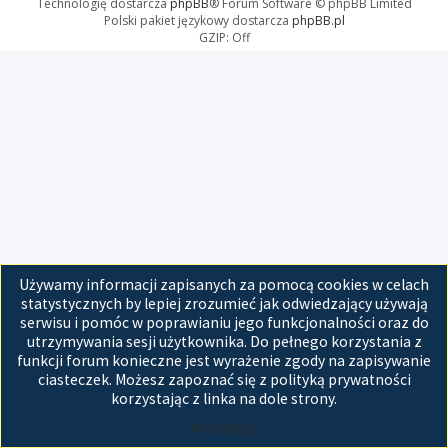
Technologię dostarcza
phpBB
® Forum Software © phpBB Limited
Polski pakiet językowy dostarcza
phpBB.pl
GZIP: Off
Używamy informacji zapisanych za pomocą cookies w celach
statystycznych by lepiej zrozumieć jak odwiedzający używają
serwisu i pomóc w poprawianiu jego funkcjonalności oraz do
utrzymywania sesji użytkownika. Do pełnego korzystania z
funkcji forum konieczne jest wyrażenie zgody na zapisywanie
ciasteczek. Możesz zapoznać się z polityką prywatności
korzystając z linka na dole strony.
Akceptuję