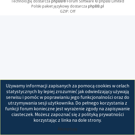
Technologię dostarcza
phpBB
® Forum Software © phpBB Limited
Polski pakiet językowy dostarcza
phpBB.pl
GZIP: Off
Używamy informacji zapisanych za pomocą cookies w celach
statystycznych by lepiej zrozumieć jak odwiedzający używają
serwisu i pomóc w poprawianiu jego funkcjonalności oraz do
utrzymywania sesji użytkownika. Do pełnego korzystania z
funkcji forum konieczne jest wyrażenie zgody na zapisywanie
ciasteczek. Możesz zapoznać się z polityką prywatności
korzystając z linka na dole strony.
Akceptuję