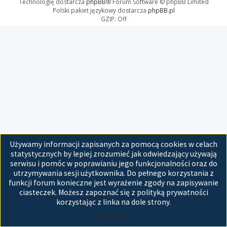
Technologię dostarcza
phpBB
® Forum Software © phpBB Limited
Polski pakiet językowy dostarcza
phpBB.pl
GZIP: Off
Używamy informacji zapisanych za pomocą cookies w celach
statystycznych by lepiej zrozumieć jak odwiedzający używają
serwisu i pomóc w poprawianiu jego funkcjonalności oraz do
utrzymywania sesji użytkownika. Do pełnego korzystania z
funkcji forum konieczne jest wyrażenie zgody na zapisywanie
ciasteczek. Możesz zapoznać się z polityką prywatności
korzystając z linka na dole strony.
Akceptuję