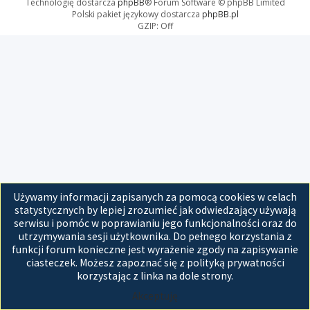
Technologię dostarcza
phpBB
® Forum Software © phpBB Limited
Polski pakiet językowy dostarcza
phpBB.pl
GZIP: Off
Używamy informacji zapisanych za pomocą cookies w celach
statystycznych by lepiej zrozumieć jak odwiedzający używają
serwisu i pomóc w poprawianiu jego funkcjonalności oraz do
utrzymywania sesji użytkownika. Do pełnego korzystania z
funkcji forum konieczne jest wyrażenie zgody na zapisywanie
ciasteczek. Możesz zapoznać się z polityką prywatności
korzystając z linka na dole strony.
Akceptuję