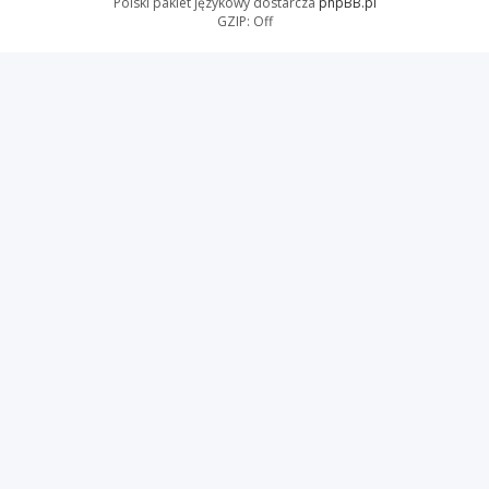
Polski pakiet językowy dostarcza
phpBB.pl
GZIP: Off