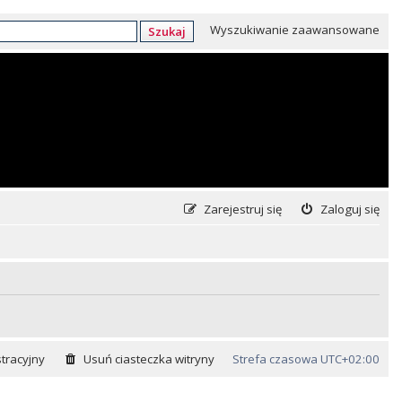
Wyszukiwanie zaawansowane
Szukaj
Zarejestruj się
Zaloguj się
tracyjny
Usuń ciasteczka witryny
Strefa czasowa
UTC+02:00