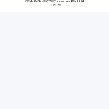
Polski pakiet językowy dostarcza
phpBB.pl
GZIP: Off