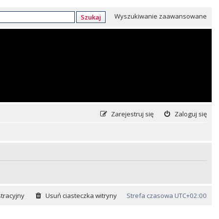
Wyszukiwanie zaawansowane
Szukaj
Zarejestruj się
Zaloguj się
tracyjny
Usuń ciasteczka witryny
Strefa czasowa
UTC+02:00