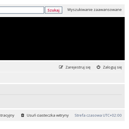
Wyszukiwanie zaawansowane
Szukaj
Zarejestruj się
Zaloguj się
tracyjny
Usuń ciasteczka witryny
Strefa czasowa
UTC+02:00