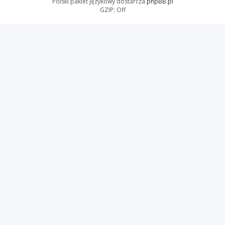
Polski pakiet językowy dostarcza
phpBB.pl
GZIP: Off