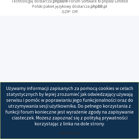
Technologię dostarcza
phpBB
® Forum Software © phpBB Limited
Polski pakiet językowy dostarcza
phpBB.pl
GZIP: Off
Używamy informacji zapisanych za pomocą cookies w celach
statystycznych by lepiej zrozumieć jak odwiedzający używają
serwisu i pomóc w poprawianiu jego funkcjonalności oraz do
utrzymywania sesji użytkownika. Do pełnego korzystania z
funkcji forum konieczne jest wyrażenie zgody na zapisywanie
ciasteczek. Możesz zapoznać się z polityką prywatności
korzystając z linka na dole strony.
Akceptuję