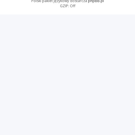
Polski pakiet językowy dostarcza
phpBB.pl
GZIP: Off