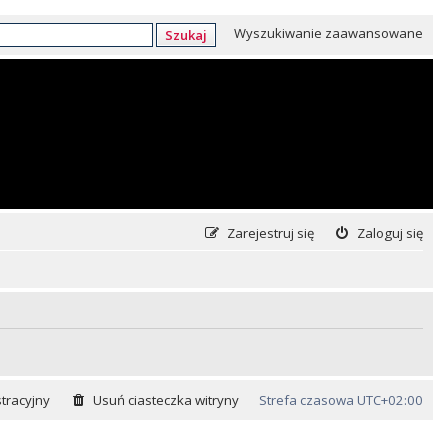
Wyszukiwanie zaawansowane
Szukaj
Zarejestruj się
Zaloguj się
tracyjny
Usuń ciasteczka witryny
Strefa czasowa
UTC+02:00