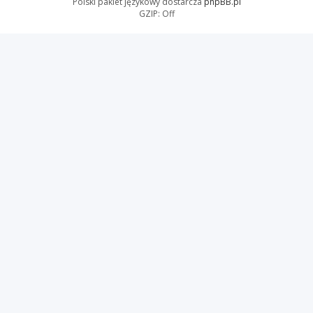
Polski pakiet językowy dostarcza
phpBB.pl
GZIP: Off