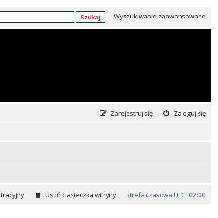
Wyszukiwanie zaawansowane
Szukaj
Zarejestruj się
Zaloguj się
tracyjny
Usuń ciasteczka witryny
Strefa czasowa
UTC+02:00