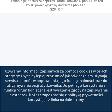
Technologię dostarcza
phpBB
® Forum Software © phpBB Limited
Polski pakiet językowy dostarcza
phpBB.pl
GZIP: Off
Używamy informacji zapisanych za pomocą cookies w celach
statystycznych by lepiej zrozumieć jak odwiedzający używają
serwisu i pomóc w poprawianiu jego funkcjonalności oraz do
utrzymywania sesji użytkownika. Do pełnego korzystania z
funkcji forum konieczne jest wyrażenie zgody na zapisywanie
ciasteczek. Możesz zapoznać się z polityką prywatności
korzystając z linka na dole strony.
Akceptuję