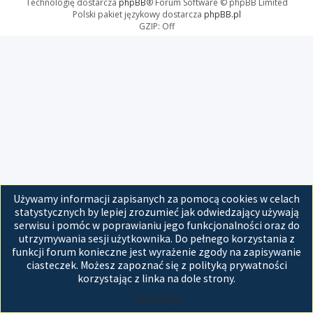
Technologię dostarcza
phpBB
® Forum Software © phpBB Limited
Polski pakiet językowy dostarcza
phpBB.pl
GZIP: Off
Używamy informacji zapisanych za pomocą cookies w celach
statystycznych by lepiej zrozumieć jak odwiedzający używają
serwisu i pomóc w poprawianiu jego funkcjonalności oraz do
utrzymywania sesji użytkownika. Do pełnego korzystania z
funkcji forum konieczne jest wyrażenie zgody na zapisywanie
ciasteczek. Możesz zapoznać się z polityką prywatności
korzystając z linka na dole strony.
Akceptuję