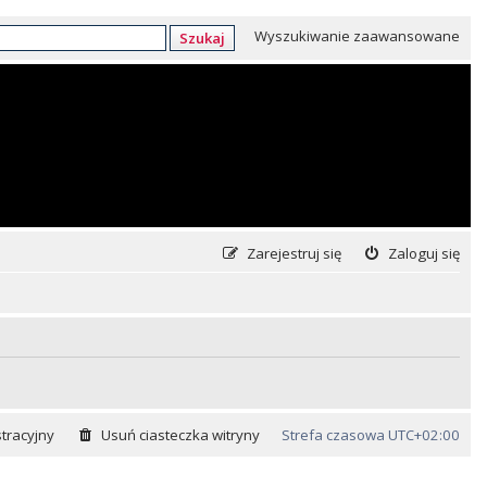
Wyszukiwanie zaawansowane
Szukaj
Zarejestruj się
Zaloguj się
tracyjny
Usuń ciasteczka witryny
Strefa czasowa
UTC+02:00