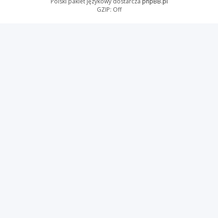
Polski pakiet językowy dostarcza
phpBB.pl
GZIP: Off