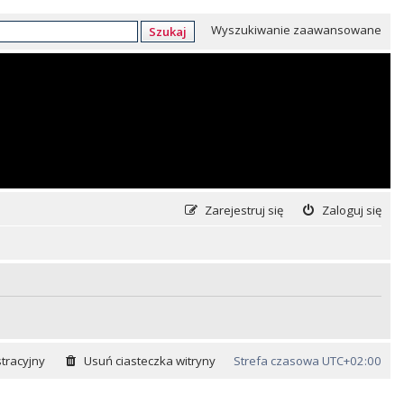
Wyszukiwanie zaawansowane
Szukaj
Zarejestruj się
Zaloguj się
tracyjny
Usuń ciasteczka witryny
Strefa czasowa
UTC+02:00