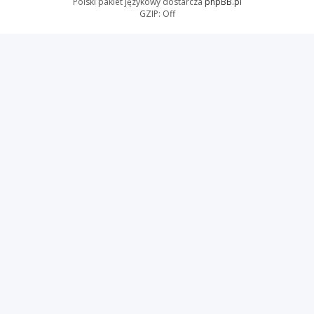
Polski pakiet językowy dostarcza
phpBB.pl
GZIP: Off