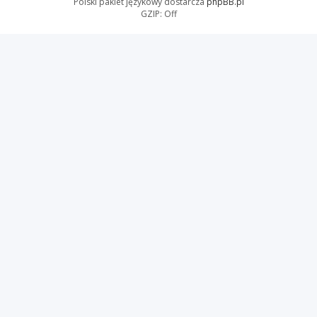
Polski pakiet językowy dostarcza
phpBB.pl
GZIP: Off