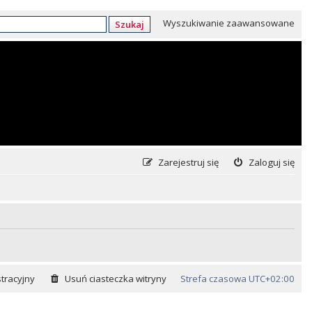
Wyszukiwanie zaawansowane
Szukaj
Zarejestruj się
Zaloguj się
tracyjny
Usuń ciasteczka witryny
Strefa czasowa
UTC+02:00