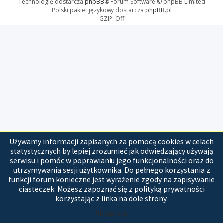
Technologię dostarcza
phpBB
® Forum Software © phpBB Limited
Polski pakiet językowy dostarcza
phpBB.pl
GZIP: Off
Używamy informacji zapisanych za pomocą cookies w celach
statystycznych by lepiej zrozumieć jak odwiedzający używają
serwisu i pomóc w poprawianiu jego funkcjonalności oraz do
utrzymywania sesji użytkownika. Do pełnego korzystania z
funkcji forum konieczne jest wyrażenie zgody na zapisywanie
ciasteczek. Możesz zapoznać się z polityką prywatności
korzystając z linka na dole strony.
Akceptuję