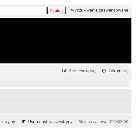
Wyszukiwanie zaawansowane
Szukaj
Zarejestruj się
Zaloguj się
tracyjny
Usuń ciasteczka witryny
Strefa czasowa
UTC+02:00