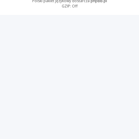
Polski pakiet językowy dostarcza
phpBB.pl
GZIP: Off