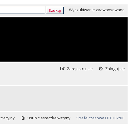
Wyszukiwanie zaawansowane
Szukaj
Zarejestruj się
Zaloguj się
tracyjny
Usuń ciasteczka witryny
Strefa czasowa
UTC+02:00