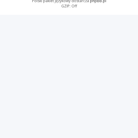
Polski pakiet językowy dostarcza
phpBB.pl
GZIP: Off