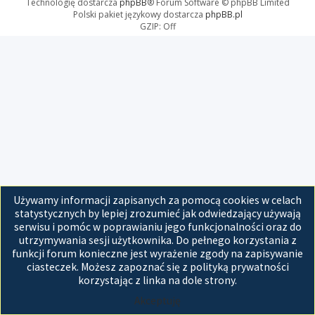
Technologię dostarcza
phpBB
® Forum Software © phpBB Limited
Polski pakiet językowy dostarcza
phpBB.pl
GZIP: Off
Używamy informacji zapisanych za pomocą cookies w celach
statystycznych by lepiej zrozumieć jak odwiedzający używają
serwisu i pomóc w poprawianiu jego funkcjonalności oraz do
utrzymywania sesji użytkownika. Do pełnego korzystania z
funkcji forum konieczne jest wyrażenie zgody na zapisywanie
ciasteczek. Możesz zapoznać się z polityką prywatności
korzystając z linka na dole strony.
Akceptuję