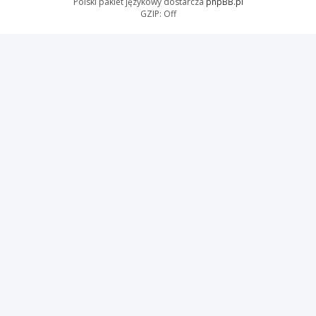
Polski pakiet językowy dostarcza
phpBB.pl
GZIP: Off