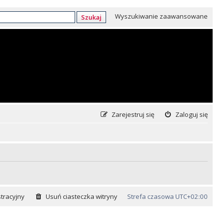
Wyszukiwanie zaawansowane
Szukaj
Zarejestruj się
Zaloguj się
tracyjny
Usuń ciasteczka witryny
Strefa czasowa
UTC+02:00