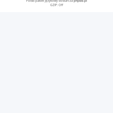
Polski pakiet językowy dostarcza
phpBB.pl
GZIP: Off