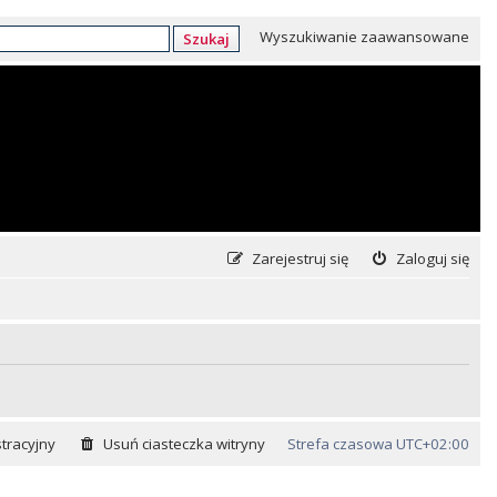
Wyszukiwanie zaawansowane
Szukaj
Zarejestruj się
Zaloguj się
tracyjny
Usuń ciasteczka witryny
Strefa czasowa
UTC+02:00