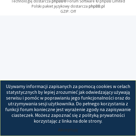
Technologię dostarcza
phpBB
® Forum Software © phpBB Limited
Polski pakiet językowy dostarcza
phpBB.pl
GZIP: Off
Używamy informacji zapisanych za pomocą cookies w celach
statystycznych by lepiej zrozumieć jak odwiedzający używają
serwisu i pomóc w poprawianiu jego funkcjonalności oraz do
utrzymywania sesji użytkownika. Do pełnego korzystania z
funkcji forum konieczne jest wyrażenie zgody na zapisywanie
ciasteczek. Możesz zapoznać się z polityką prywatności
korzystając z linka na dole strony.
Akceptuję